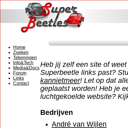
Home
Zoeken
Tekeningen
Info&Tech
Heb jij zelf een site of weet
Media&Docs
Superbeetle links past? St
Forum
Links
kannietmeer
! Let op dat al
Contact
geplaatst worden! Heb je ee
luchtgekoelde website? Ki
Bedrijven
André van Wijlen